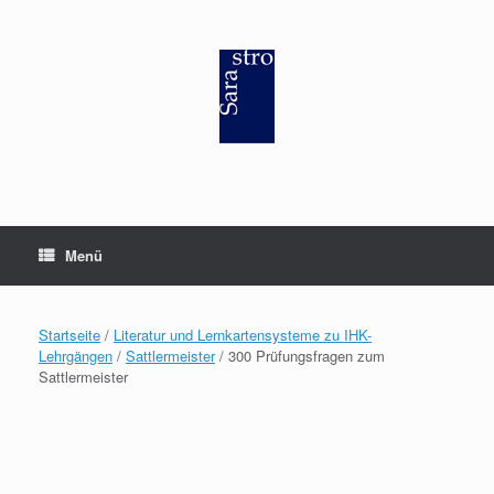
Zum
Inhalt
springen
Menü
Startseite
/
Literatur und Lernkartensysteme zu IHK-
Lehrgängen
/
Sattlermeister
/ 300 Prüfungsfragen zum
Sattlermeister