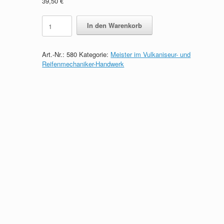
39,50
€
300
In den Warenkorb
Prüfungsfragen
zum
Meister
Art.-Nr.:
580
Kategorie:
Meister im Vulkaniseur- und
im
Reifenmechaniker-Handwerk
Vulkaniseur-
und
Reifenmechaniker-
Handwerk
quantity