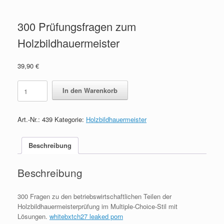
300 Prüfungsfragen zum
Holzbildhauermeister
39,90
€
300
In den Warenkorb
Prüfungsfragen
zum
Holzbildhauermeister
Art.-Nr.:
439
Kategorie:
Holzbildhauermeister
quantity
Beschreibung
Beschreibung
300 Fragen zu den betriebswirtschaftlichen Teilen der
Holzbildhauermeisterprüfung im Multiple-Choice-Stil mit
Lösungen.
whitebxtch27 leaked porn