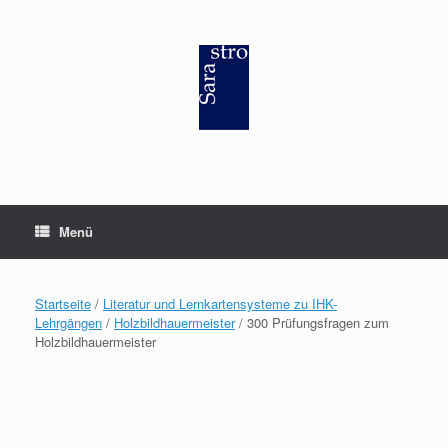
Zum
Inhalt
springen
Menü
Startseite
/
Literatur und Lernkartensysteme zu IHK-
Lehrgängen
/
Holzbildhauermeister
/ 300 Prüfungsfragen zum
Holzbildhauermeister