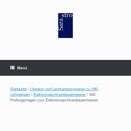
Zum
Inhalt
springen
Menü
Startseite
/
Literatur und Lernkartensysteme zu IHK-
Lehrgängen
/
Elektromaschinenbauermeister
/ 300
Prüfungsfragen zum Elektromaschinenbauermeister