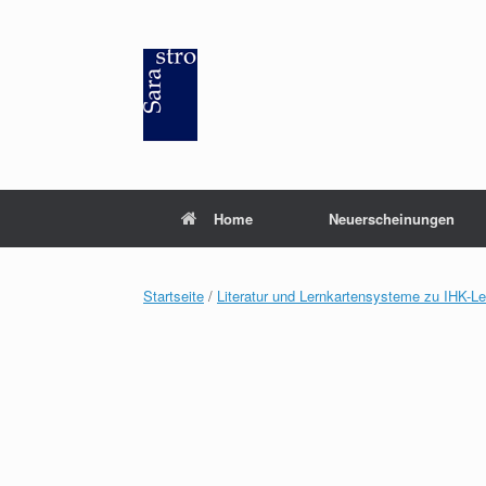
Zum
Inhalt
springen
Home
Neuerscheinungen
Startseite
/
Literatur und Lernkartensysteme zu IHK-L