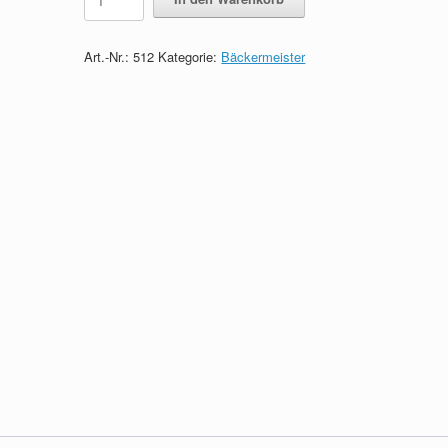
Prüfungsfragen
zum
Bäckermeister
Art.-Nr.:
512
Kategorie:
Bäckermeister
quantity