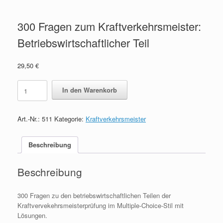
300 Fragen zum Kraftverkehrsmeister:
Betriebswirtschaftlicher Teil
29,50
€
300
In den Warenkorb
Fragen
zum
Kraftverkehrsmeister:
Art.-Nr.:
511
Kategorie:
Kraftverkehrsmeister
Betriebswirtschaftlicher
Teil
quantity
Beschreibung
Beschreibung
300 Fragen zu den betriebswirtschaftlichen Teilen der
Kraftvervekehrsmeisterprüfung im Multiple-Choice-Stil mit
Lösungen.