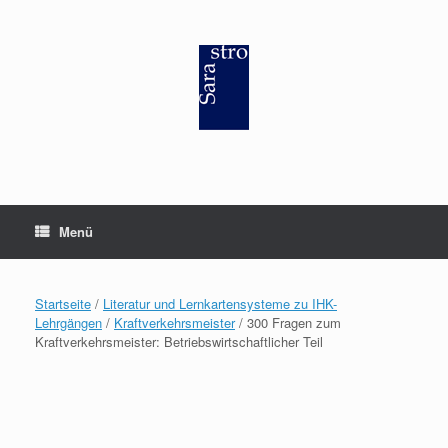
Zum
Inhalt
springen
Menü
Startseite
/
Literatur und Lernkartensysteme zu IHK-
Lehrgängen
/
Kraftverkehrsmeister
/ 300 Fragen zum
Kraftverkehrsmeister: Betriebswirtschaftlicher Teil