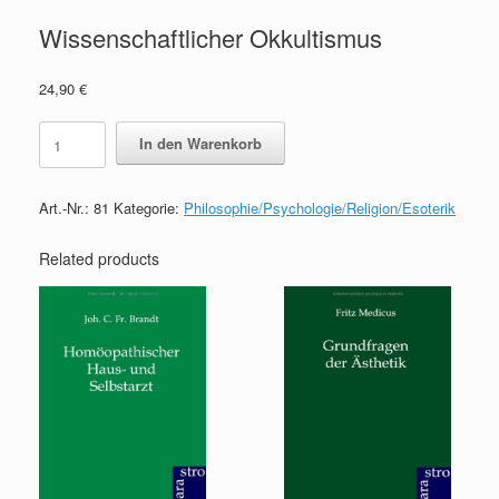
Wissenschaftlicher Okkultismus
24,90
€
Wissenschaftlicher
In den Warenkorb
Okkultismus
quantity
Art.-Nr.:
81
Kategorie:
Philosophie/Psychologie/Religion/Esoterik
Related products