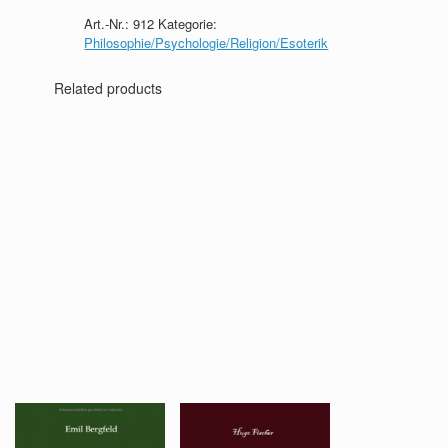
zur
Art.-Nr.:
912
Kategorie:
Theosophie
Philosophie/Psychologie/Religion/Esoterik
quantity
Related products