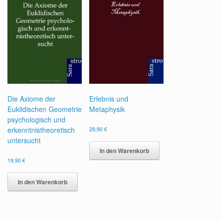
Die Axiome der
Erlebnis und
Euklidischen Geometrie
Metaphysik
psychologisch und
erkenntnistheoretisch
29,90
€
untersucht
In den Warenkorb
19,90
€
In den Warenkorb