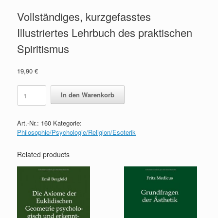
Vollständiges, kurzgefasstes
Illustriertes Lehrbuch des praktischen
Spiritismus
19,90
€
Vollständiges,
In den Warenkorb
kurzgefasstes
Illustriertes
Lehrbuch
Art.-Nr.:
160
Kategorie:
des
Philosophie/Psychologie/Religion/Esoterik
praktischen
Spiritismus
quantity
Related products