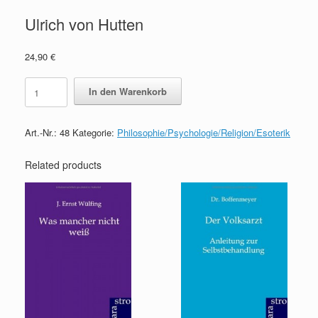
Ulrich von Hutten
24,90
€
Ulrich
In den Warenkorb
von
Hutten
quantity
Art.-Nr.:
48
Kategorie:
Philosophie/Psychologie/Religion/Esoterik
Related products