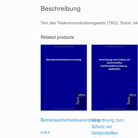
Beschreibung
Text des Telekommunikationsgesetz (TKG), Stand: 04
Related products
Betriebssicherheitsverordnung
Verordnung zum
Schutz vor
8,90
€
Gefahrstoffen