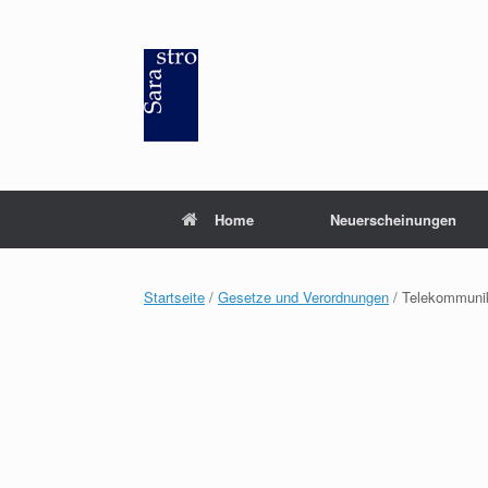
Zum
Inhalt
springen
Home
Neuerscheinungen
Startseite
/
Gesetze und Verordnungen
/ Telekommunik