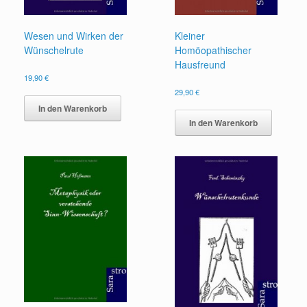
Wesen und Wirken der
Kleiner
Wünschelrute
Homöopathischer
Hausfreund
19,90
€
29,90
€
In den Warenkorb
In den Warenkorb