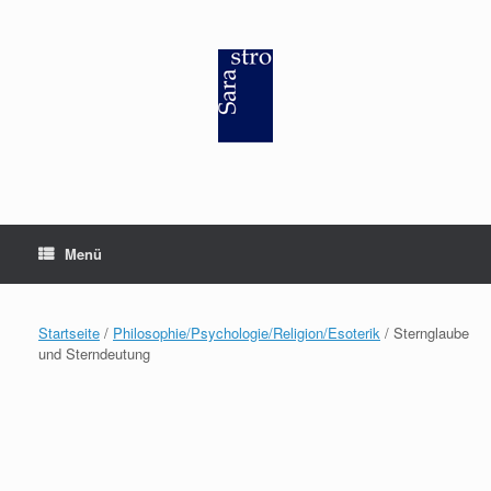
Zum
Inhalt
springen
Menü
Startseite
/
Philosophie/Psychologie/Religion/Esoterik
/ Sternglaube
und Sterndeutung