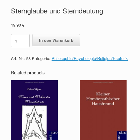
Sternglaube und Sterndeutung
19,90
€
Sternglaube
In den Warenkorb
und
Sterndeutung
quantity
Art.-Nr.:
58
Kategorie:
Philosophie/Psychologie/Religion/Esoterik
Related products