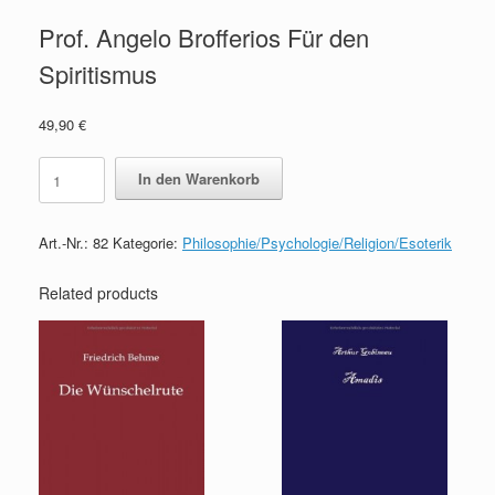
Prof. Angelo Brofferios Für den
Spiritismus
49,90
€
Prof.
In den Warenkorb
Angelo
Brofferios
Für
Art.-Nr.:
82
Kategorie:
Philosophie/Psychologie/Religion/Esoterik
den
Spiritismus
quantity
Related products