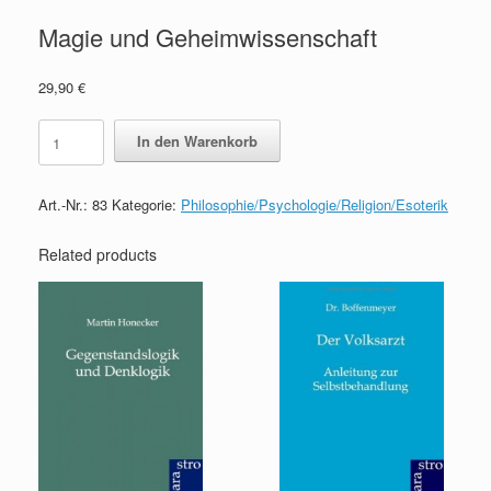
Magie und Geheimwissenschaft
29,90
€
Magie
In den Warenkorb
und
Geheimwissenschaft
quantity
Art.-Nr.:
83
Kategorie:
Philosophie/Psychologie/Religion/Esoterik
Related products