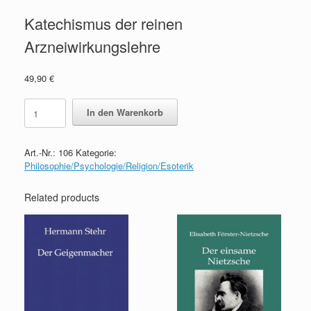
Katechismus der reinen
Arzneiwirkungslehre
49,90
€
Katechismus
In den Warenkorb
der
reinen
Arzneiwirkungslehre
Art.-Nr.:
106
Kategorie:
quantity
Philosophie/Psychologie/Religion/Esoterik
Related products