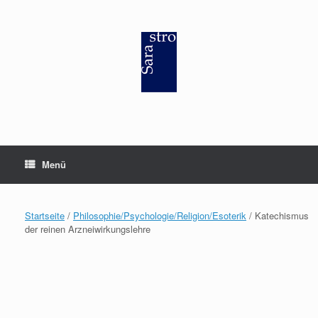
Zum
Inhalt
springen
Menü
Startseite
/
Philosophie/Psychologie/Religion/Esoterik
/ Katechismus
der reinen Arzneiwirkungslehre