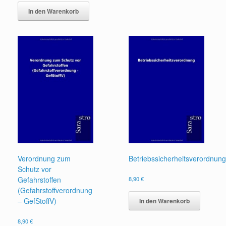
In den Warenkorb
Verordnung zum
Betriebssicherheitsverordnun
Schutz vor
Gefahrstoffen
8,90
€
(Gefahrstoffverordnung
– GefStoffV)
In den Warenkorb
8,90
€