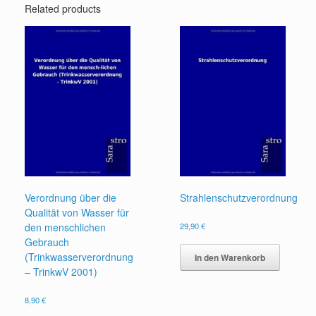
Related products
Verordnung über die
Strahlenschutzverordnung
Qualität von Wasser für
den menschlichen
29,90
€
Gebrauch
(Trinkwasserverordnung
In den Warenkorb
– TrinkwV 2001)
8,90
€