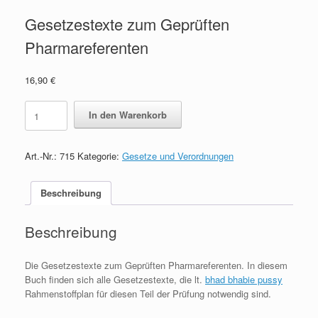
Gesetzestexte zum Geprüften
Pharmareferenten
16,90
€
Gesetzestexte
In den Warenkorb
zum
Geprüften
Pharmareferenten
Art.-Nr.:
715
Kategorie:
Gesetze und Verordnungen
quantity
Beschreibung
Beschreibung
Die Gesetzestexte zum Geprüften Pharmareferenten. In diesem
Buch finden sich alle Gesetzestexte, die lt.
bhad bhabie pussy
Rahmenstoffplan für diesen Teil der Prüfung notwendig sind.