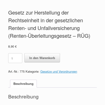
Gesetz zur Herstellung der
Rechtseinheit in der gesetzlichen
Renten- und Unfallversicherung
(Renten-Überleitungsgesetz – RÜG)
8,90
€
Gesetz
In den Warenkorb
zur
Herstellung
der
Art.-Nr.:
775
Kategorie:
Gesetze und Verordnungen
Rechtseinheit
in
der
Beschreibung
gesetzlichen
Renten-
Beschreibung
und
Unfallversicherung
(Renten-