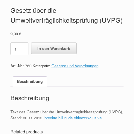
Gesetz über die
Umweltverträglichkeitsprüfung (UVPG)
9,90
€
Gesetz
In den Warenkorb
über
die
Umweltverträglichkeitsprüfung
Art.-Nr.:
760
Kategorie:
Gesetze und Verordnungen
(UVPG)
quantity
Beschreibung
Beschreibung
Text des Gesetz über die Umweltverträglichkeitsprüfung (UVPG),
Stand: 30.11.2012.
breckie hill nude chloexxxclusive
Related products