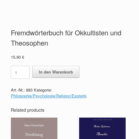
Fremdwörterbuch für Okkultisten und
Theosophen
15,90
€
Fremdwörterbuch
In den Warenkorb
für
Okkultisten
und
Art.-Nr.:
883
Kategorie:
Theosophen
Philosophie/Psychologie/Religion/Esoterik
quantity
Related products