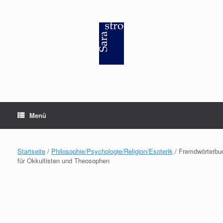
Zum
Inhalt
springen
Menü
Startseite
/
Philosophie/Psychologie/Religion/Esoterik
/ Fremdwörterbu
für Okkultisten und Theosophen