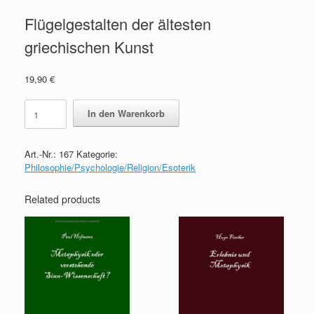
Flügelgestalten der ältesten
griechischen Kunst
19,90
€
Flügelgestalten
In den Warenkorb
der
ältesten
griechischen
Art.-Nr.:
167
Kategorie:
Kunst
Philosophie/Psychologie/Religion/Esoterik
quantity
Related products