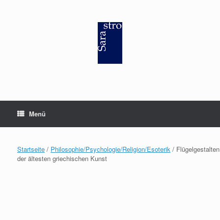
Zum
Inhalt
springen
Menü
Startseite
/
Philosophie/Psychologie/Religion/Esoterik
/ Flügelgestalten
der ältesten griechischen Kunst