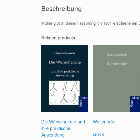
Beschreibung
Müller gibt in diesem ursprünglich 1931 erschienenen B
Related products
Die Wünschelrute und
Weltenmär
ihre praktische
Anwendung
29,90
€