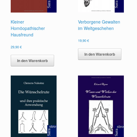
Kleiner
Verborgene Gewalten
Homöopathischer
im Weltgeschehen
Hausfreund
19,90
€
29,90
€
In den Warenkorb
In den Warenkorb