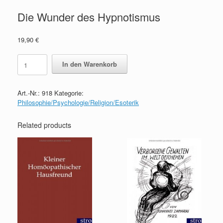
Die Wunder des Hypnotismus
19,90
€
Die
In den Warenkorb
Wunder
des
Hypnotismus
Art.-Nr.:
918
Kategorie:
quantity
Philosophie/Psychologie/Religion/Esoterik
Related products