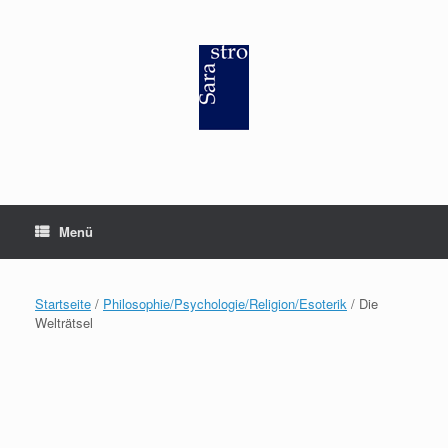
Zum
Inhalt
springen
Menü
Startseite
/
Philosophie/Psychologie/Religion/Esoterik
/ Die
Welträtsel