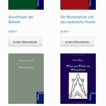
Grundfragen der
Die Wünschelrute und
Ästhetik
das siederische Pendel
29,90
€
24,90
€
In den Warenkorb
In den Warenkorb