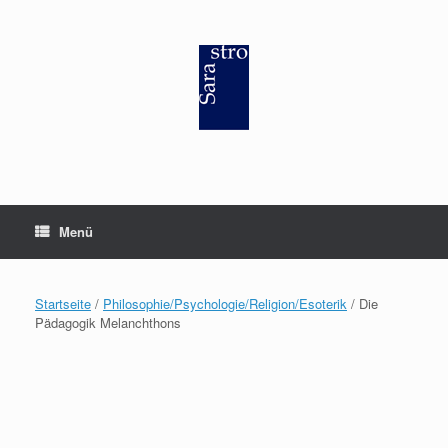
Zum
Inhalt
springen
Menü
Startseite
/
Philosophie/Psychologie/Religion/Esoterik
/ Die
Pädagogik Melanchthons