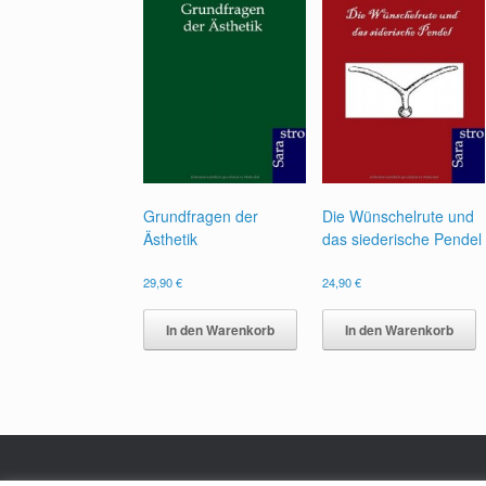
Grundfragen der
Die Wünschelrute und
Ästhetik
das siederische Pendel
29,90
€
24,90
€
In den Warenkorb
In den Warenkorb