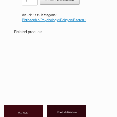
Magie
als
experimentelle
Art.-Nr.:
119
Kategorie:
Naturwissenschaft
Philosophie/Psychologie/Religion/Esoterik
quantity
Related products