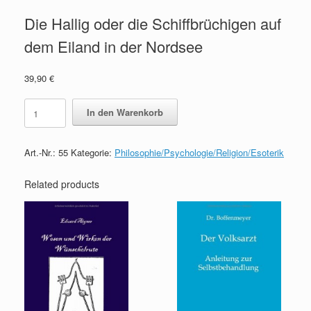
Die Hallig oder die Schiffbrüchigen auf
dem Eiland in der Nordsee
39,90
€
Die
In den Warenkorb
Hallig
oder
die
Art.-Nr.:
55
Kategorie:
Philosophie/Psychologie/Religion/Esoterik
Schiffbrüchigen
auf
dem
Related products
Eiland
in
der
Nordsee
quantity