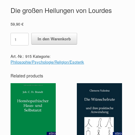
Die großen Heilungen von Lourdes
59,90
€
Die
In den Warenkorb
großen
Heilungen
von
Art.-Nr.:
915
Kategorie:
Lourdes
Philosophie/Psychologie/Religion/Esoterik
quantity
Related products