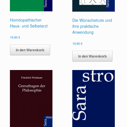
Homöopathischer
Die Wünschelrute und
Haus- und Selbstarzt
ihre praktische
Anwendung
19,90
€
19,90
€
In den Warenkorb
In den Warenkorb