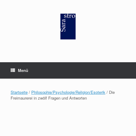
Zum
Inhalt
springen
Menü
Startseite
/
Philosophie/Psychologie/Religion/Esoterik
/ Die
Freimaurerei in zwölf Fragen und Antworten