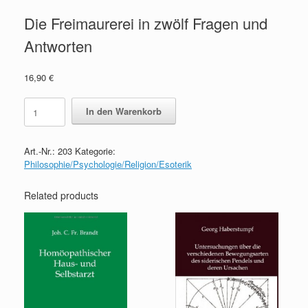
Die Freimaurerei in zwölf Fragen und
Antworten
16,90
€
Die
In den Warenkorb
Freimaurerei
in
zwölf
Art.-Nr.:
203
Kategorie:
Fragen
Philosophie/Psychologie/Religion/Esoterik
und
Antworten
quantity
Related products