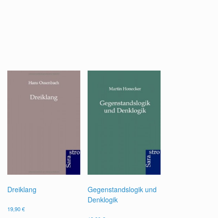
Dreiklang
Gegenstandslogik und
Denklogik
19,90
€