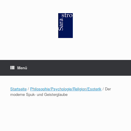
Zum
Inhalt
springen
Menü
Startseite
/
Philosophie/Psychologie/Religion/Esoterik
/ Der
moderne Spuk- und Geisterglaube