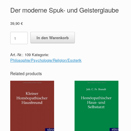
Der moderne Spuk- und Geisterglaube
39,90
€
Der
In den Warenkorb
moderne
Spuk-
und
Art.-Nr.:
109
Kategorie:
Geisterglaube
Philosophie/Psychologie/Religion/Esoterik
quantity
Related products