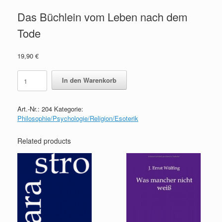
Das Büchlein vom Leben nach dem
Tode
19,90
€
Das
In den Warenkorb
Büchlein
vom
Leben
Art.-Nr.:
204
Kategorie:
nach
Philosophie/Psychologie/Religion/Esoterik
dem
Tode
quantity
Related products