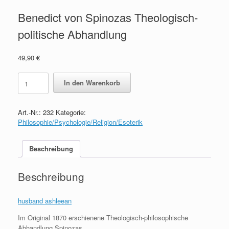
Benedict von Spinozas Theologisch-
politische Abhandlung
49,90
€
Benedict
In den Warenkorb
von
Spinozas
Theologisch-
Art.-Nr.:
232
Kategorie:
politische
Philosophie/Psychologie/Religion/Esoterik
Abhandlung
quantity
Beschreibung
Beschreibung
husband ashleean
Im Original 1870 erschienene Theologisch-philosophische
Abhandlung Spinozas.