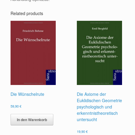
Related products
Die Wünschelrute
Die Axiome der
Euklidischen Geometrie
59,90
€
psychologisch und
erkenntnistheoretisch
untersucht
In den Warenkorb
19,90
€