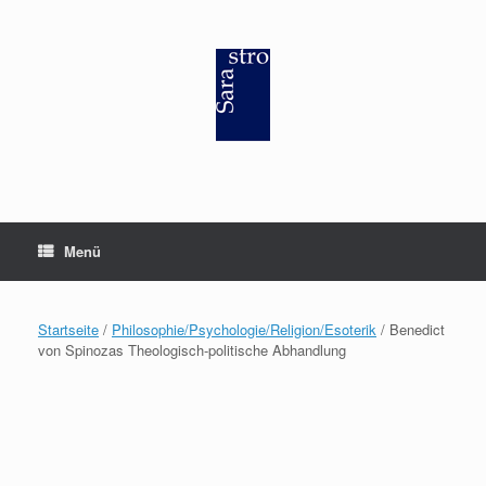
Zum
Inhalt
springen
Menü
Startseite
/
Philosophie/Psychologie/Religion/Esoterik
/ Benedict
von Spinozas Theologisch-politische Abhandlung