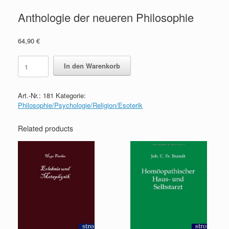
Anthologie der neueren Philosophie
64,90
€
Anthologie
In den Warenkorb
der
neueren
Philosophie
Art.-Nr.:
181
Kategorie:
quantity
Philosophie/Psychologie/Religion/Esoterik
Related products