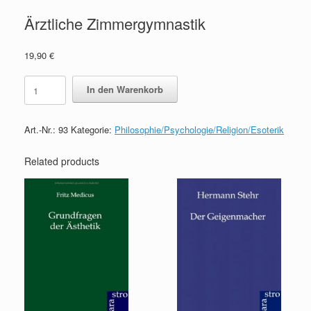
Ärztliche Zimmergymnastik
19,90
€
Ärztliche
In den Warenkorb
Zimmergymnastik
quantity
Art.-Nr.:
93
Kategorie:
Philosophie/Psychologie/Religion/Esoterik
Related products