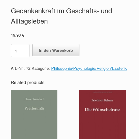
Gedankenkraft im Geschäfts- und
Alltagsleben
19,90
€
Gedankenkraft
In den Warenkorb
im
Geschäfts-
und
Art.-Nr.:
72
Kategorie:
Philosophie/Psychologie/Religion/Esoterik
Alltagsleben
quantity
Related products